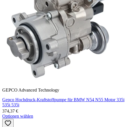
GEPCO Advanced Technology
Gepco Hochdruck-Kraftstoffpumpe für BMW N54 N55 Motor 335i
535i 535i
374,37 €
Optionen wählen