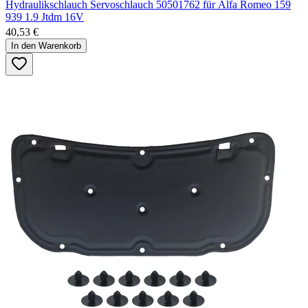
Hydraulikschlauch Servoschlauch 50501762 für Alfa Romeo 159
939 1.9 Jtdm 16V
40,53 €
In den Warenkorb