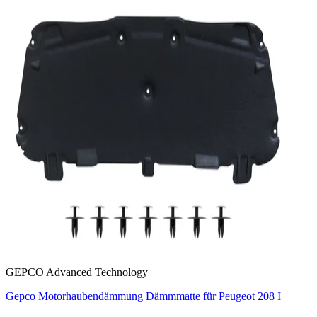
GEPCO Advanced Technology
Gepco Motorhaubendämmung Dämmmatte für Peugeot 208 I