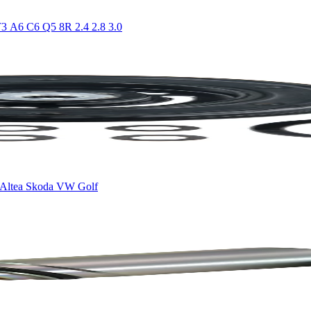
3 A6 C6 Q5 8R 2.4 2.8 3.0
 Altea Skoda VW Golf