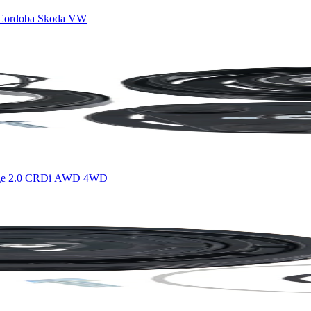
t Cordoba Skoda VW
tage 2.0 CRDi AWD 4WD