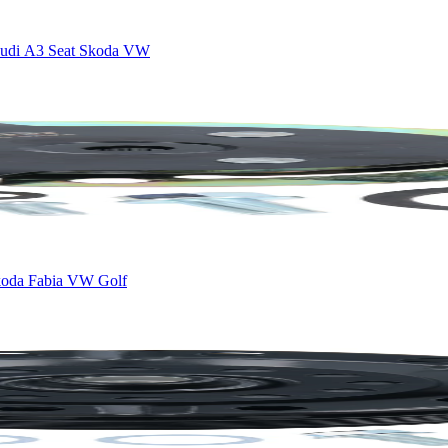
Audi A3 Seat Skoda VW
koda Fabia VW Golf