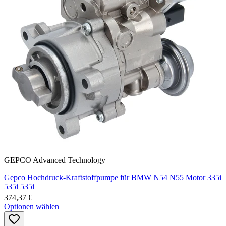
GEPCO Advanced Technology
Gepco Hochdruck-Kraftstoffpumpe für BMW N54 N55 Motor 335i
535i 535i
374,37 €
Optionen wählen