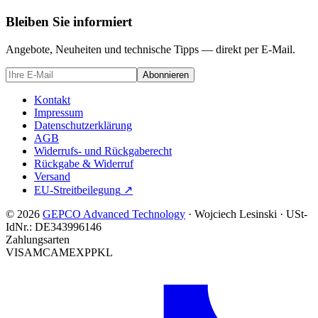
Bleiben Sie informiert
Angebote, Neuheiten und technische Tipps — direkt per E-Mail.
Abonnieren
Kontakt
Impressum
Datenschutzerklärung
AGB
Widerrufs- und Rückgaberecht
Rückgabe & Widerruf
Versand
EU-Streitbeilegung
↗
© 2026
GEPCO Advanced Technology
·
Wojciech Lesinski
·
USt-
IdNr.:
DE343996146
Zahlungsarten
VISA
MC
AMEX
PP
KL