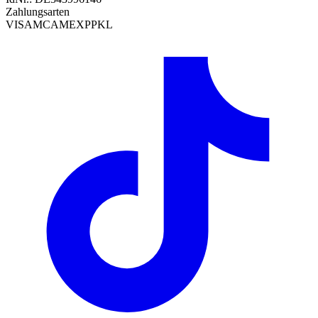
Zahlungsarten
VISA
MC
AMEX
PP
KL