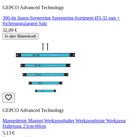
GEPCO Advanced Technology
300-tlg Innen-Seegerring Sprengring-Sortiment Ø3-32 mm +
Sicherungszangen Satz
32,09 €
In den Warenkorb
GEPCO Advanced Technology
Magnetleiste Magnet Werkzeughalter Werkzeugleiste Werkzeug
Halterung 23cm-60cm
5,13 €