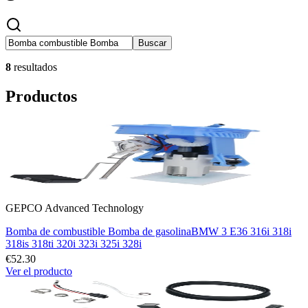
Buscar
8
resultados
Productos
GEPCO Advanced Technology
Bomba de combustible Bomba de gasolinaBMW 3 E36 316i 318i
318is 318ti 320i 323i 325i 328i
€52.30
Ver el producto