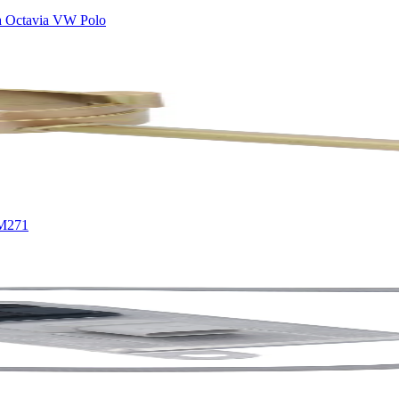
a Octavia VW Polo
 M271