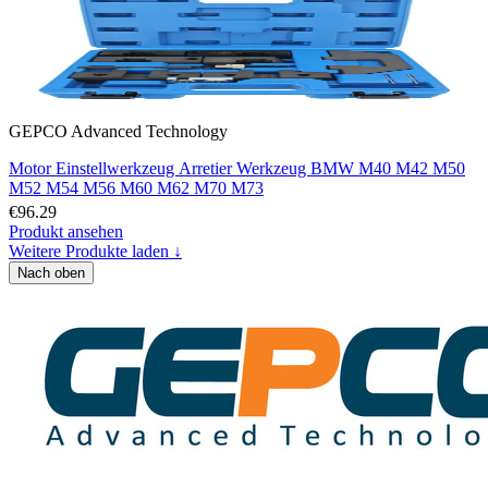
GEPCO Advanced Technology
Motor Einstellwerkzeug Arretier Werkzeug BMW M40 M42 M50
M52 M54 M56 M60 M62 M70 M73
€96.29
Produkt ansehen
Weitere Produkte laden ↓
Nach oben