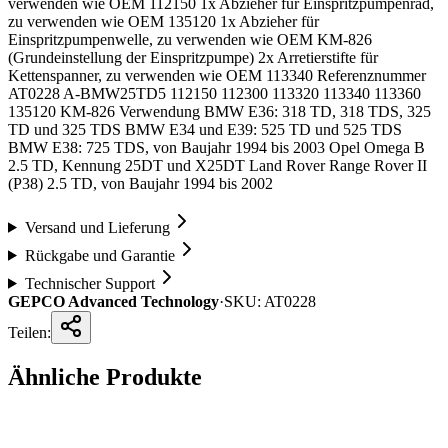
verwenden wie OEM 112150 1x Abzieher für Einspritzpumpenrad,
zu verwenden wie OEM 135120 1x Abzieher für
Einspritzpumpenwelle, zu verwenden wie OEM KM-826
(Grundeinstellung der Einspritzpumpe) 2x Arretierstifte für
Kettenspanner, zu verwenden wie OEM 113340 Referenznummer
AT0228 A-BMW25TD5 112150 112300 113320 113340 113360
135120 KM-826 Verwendung BMW E36: 318 TD, 318 TDS, 325
TD und 325 TDS BMW E34 und E39: 525 TD und 525 TDS
BMW E38: 725 TDS, von Baujahr 1994 bis 2003 Opel Omega B
2.5 TD, Kennung 25DT und X25DT Land Rover Range Rover II
(P38) 2.5 TD, von Baujahr 1994 bis 2002
Versand und Lieferung
Rückgabe und Garantie
Technischer Support
GEPCO Advanced Technology
·
SKU:
AT0228
Teilen:
Ähnliche Produkte