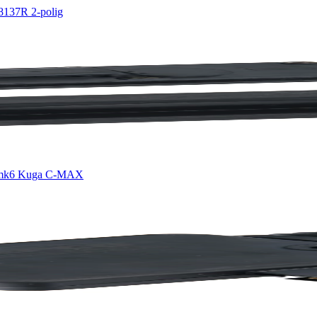
38137R 2-polig
ta mk6 Kuga C-MAX