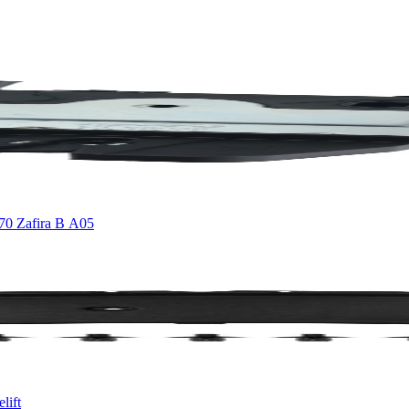
70 Zafira B A05
lift