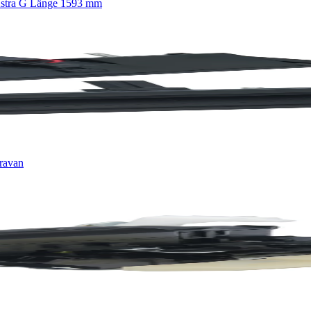
 Astra G Länge 1593 mm
aravan