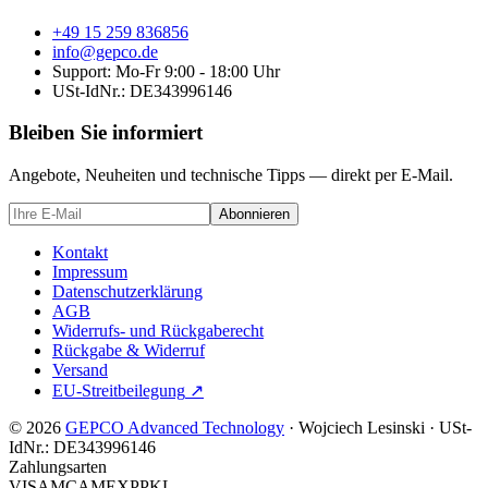
+49 15 259 836856
info@gepco.de
Support: Mo-Fr 9:00 - 18:00 Uhr
USt-IdNr.:
DE343996146
Bleiben Sie informiert
Angebote, Neuheiten und technische Tipps — direkt per E-Mail.
Abonnieren
Kontakt
Impressum
Datenschutzerklärung
AGB
Widerrufs- und Rückgaberecht
Rückgabe & Widerruf
Versand
EU-Streitbeilegung
↗
© 2026
GEPCO Advanced Technology
·
Wojciech Lesinski
·
USt-
IdNr.:
DE343996146
Zahlungsarten
VISA
MC
AMEX
PP
KL