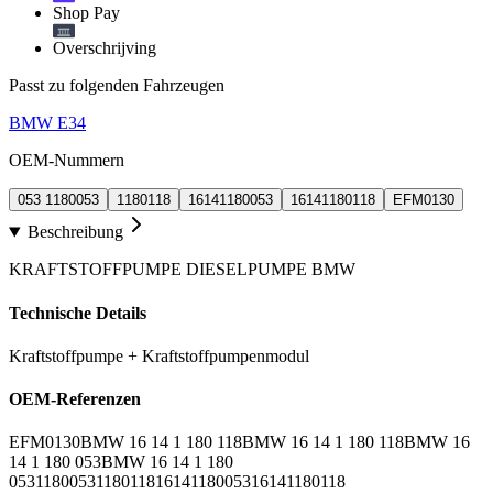
Shop Pay
Overschrijving
Passt zu folgenden Fahrzeugen
BMW E34
OEM-Nummern
053 1180053
1180118
16141180053
16141180118
EFM0130
Beschreibung
KRAFTSTOFFPUMPE DIESELPUMPE BMW
Technische Details
Kraftstoffpumpe + Kraftstoffpumpenmodul
OEM-Referenzen
EFM0130
BMW 16 14 1 180 118
BMW 16 14 1 180 118
BMW 16
14 1 180 053
BMW 16 14 1 180
053
1180053
1180118
16141180053
16141180118