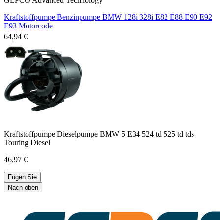
GEPCO Advanced Technology
Kraftstoffpumpe Benzinpumpe BMW 128i 328i E82 E88 E90 E92
E93 Motorcode
64,94 €
Kraftstoffpumpe Dieselpumpe BMW 5 E34 524 td 525 td tds
Touring Diesel
46,97 €
Fügen Sie
Nach oben