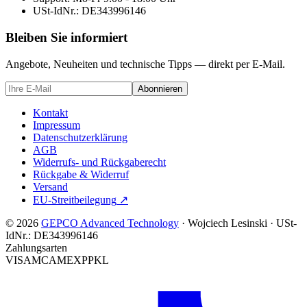
USt-IdNr.:
DE343996146
Bleiben Sie informiert
Angebote, Neuheiten und technische Tipps — direkt per E-Mail.
Abonnieren
Kontakt
Impressum
Datenschutzerklärung
AGB
Widerrufs- und Rückgaberecht
Rückgabe & Widerruf
Versand
EU-Streitbeilegung
↗
© 2026
GEPCO Advanced Technology
·
Wojciech Lesinski
·
USt-
IdNr.:
DE343996146
Zahlungsarten
VISA
MC
AMEX
PP
KL