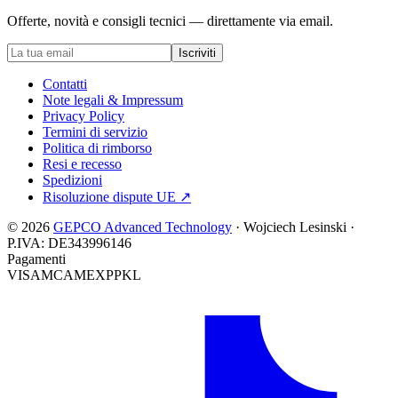
Offerte, novità e consigli tecnici — direttamente via email.
Iscriviti
Contatti
Note legali & Impressum
Privacy Policy
Termini di servizio
Politica di rimborso
Resi e recesso
Spedizioni
Risoluzione dispute UE
↗
© 2026
GEPCO Advanced Technology
·
Wojciech Lesinski
·
P.IVA:
DE343996146
Pagamenti
VISA
MC
AMEX
PP
KL