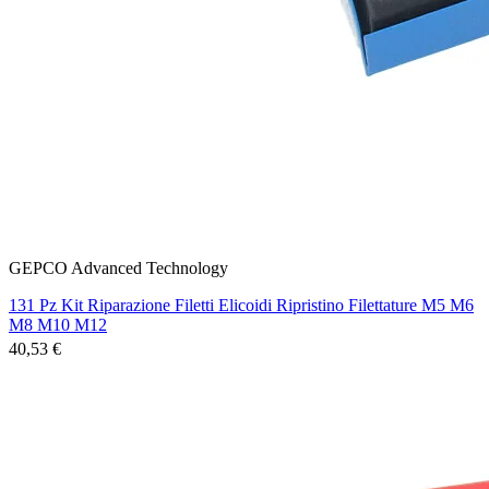
GEPCO Advanced Technology
131 Pz Kit Riparazione Filetti Elicoidi Ripristino Filettature M5 M6
M8 M10 M12
40,53 €