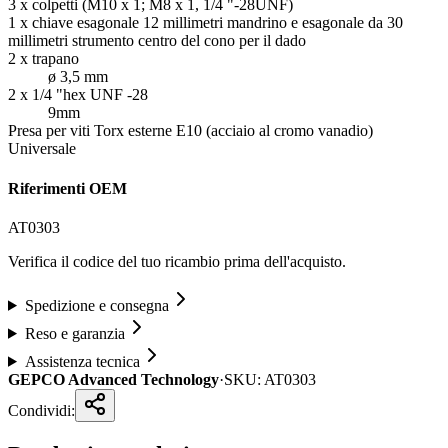
3 x colpetti (M10 x 1; M8 x 1, 1/4 "-28UNF)
1 x chiave esagonale 12 millimetri mandrino e esagonale da 30
millimetri strumento centro del cono per il dado
2 x trapano
ø 3,5 mm
2 x 1/4 "hex UNF -28
9mm
Presa per viti Torx esterne E10 (acciaio al cromo vanadio)
Universale
Riferimenti OEM
AT0303
Verifica il codice del tuo ricambio prima dell'acquisto.
Spedizione e consegna
Reso e garanzia
Assistenza tecnica
GEPCO Advanced Technology
·
SKU:
AT0303
Condividi: