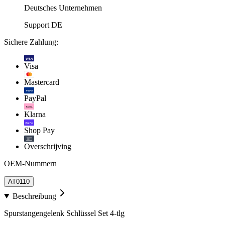
Deutsches Unternehmen
Support DE
Sichere Zahlung:
VISA
Visa
Mastercard
PayPal
PayPal
Klarna.
Klarna
shop Pay
Shop Pay
Overschrijving
OEM-Nummern
AT0110
Beschreibung
Spurstangengelenk Schlüssel Set 4-tlg