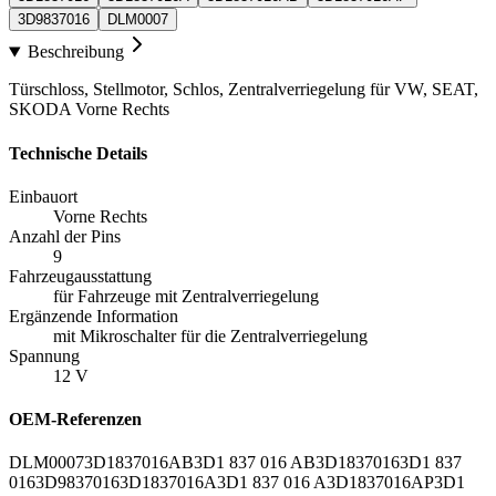
3D9837016
DLM0007
Beschreibung
Türschloss, Stellmotor, Schlos, Zentralverriegelung für VW, SEAT,
SKODA Vorne Rechts
Technische Details
Einbauort
Vorne Rechts
Anzahl der Pins
9
Fahrzeugausstattung
für Fahrzeuge mit Zentralverriegelung
Ergänzende Information
mit Mikroschalter für die Zentralverriegelung
Spannung
12 V
OEM-Referenzen
DLM0007
3D1837016AB
3D1 837 016 AB
3D1837016
3D1 837
016
3D9837016
3D1837016A
3D1 837 016 A
3D1837016AP
3D1