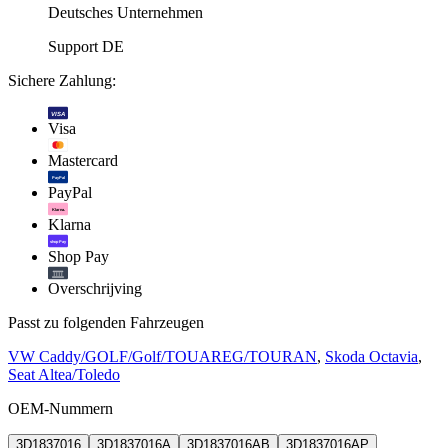
Deutsches Unternehmen
Support DE
Sichere Zahlung:
VISA
Visa
Mastercard
PayPal
PayPal
Klarna.
Klarna
shop Pay
Shop Pay
Overschrijving
Passt zu folgenden Fahrzeugen
VW Caddy/GOLF/Golf/TOUAREG/TOURAN
,
Skoda Octavia
,
Seat Altea/Toledo
OEM-Nummern
3D1837016
3D1837016A
3D1837016AB
3D1837016AP