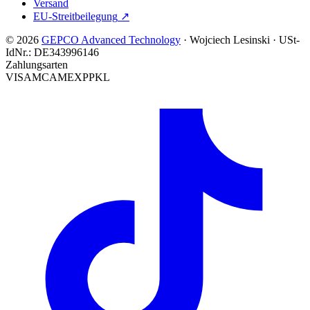
Versand
EU-Streitbeilegung
↗
© 2026
GEPCO Advanced Technology
·
Wojciech Lesinski
·
USt-
IdNr.:
DE343996146
Zahlungsarten
VISA
MC
AMEX
PP
KL