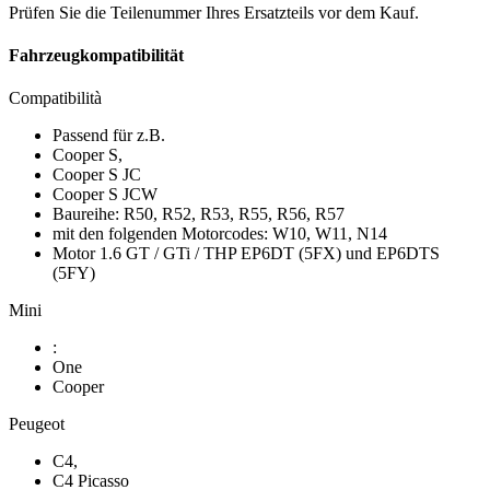
Prüfen Sie die Teilenummer Ihres Ersatzteils vor dem Kauf.
Fahrzeugkompatibilität
Compatibilità
Passend für z.B.
Cooper S,
Cooper S JC
Cooper S JCW
Baureihe: R50, R52, R53, R55, R56, R57
mit den folgenden Motorcodes: W10, W11, N14
Motor 1.6 GT / GTi / THP EP6DT (5FX) und EP6DTS
(5FY)
Mini
:
One
Cooper
Peugeot
C4,
C4 Picasso