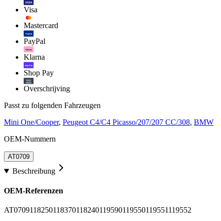
VISA
Visa
Mastercard
PayPal
PayPal
Klarna.
Klarna
shop Pay
Shop Pay
Overschrijving
Passt zu folgenden Fahrzeugen
Mini One/Cooper
,
Peugeot C4/C4 Picasso/207/207 CC/308
,
BMW
OEM-Nummern
AT0709
Beschreibung
OEM-Referenzen
AT0709
118250
118370
118240
119590
119550
119551
119552