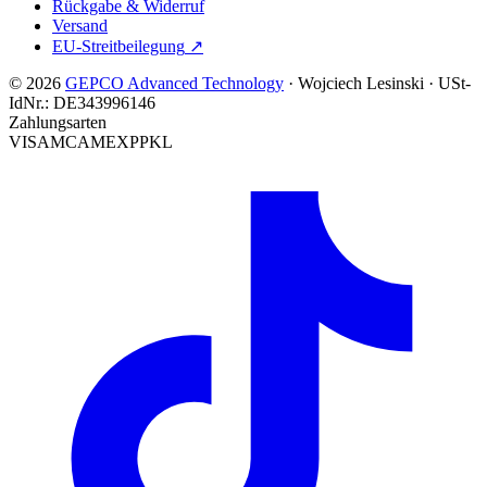
Rückgabe & Widerruf
Versand
EU-Streitbeilegung
↗
© 2026
GEPCO Advanced Technology
·
Wojciech Lesinski
·
USt-
IdNr.:
DE343996146
Zahlungsarten
VISA
MC
AMEX
PP
KL