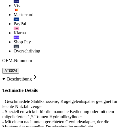
VISA
Visa
Mastercard
PayPal
PayPal
Klarna.
Klarna
shop Pay
Shop Pay
Overschrijving
OEM-Nummern
AT0824
Beschreibung
Technische Details
- Geschmiedete Stahlkarosserie, Kugelgelenkspalter geeignet für
leichte Nutzfahrzeuge.
- Speziell entwickelt für die manuelle Bedienung oder mit dem
mitgelieferten 1,5 Tonnen Hydraulikzylinder.
- Mit einem nach unten gerichteten Gewindeadapter, der die
Montage der manuellen Druckschraube ermöglicht.