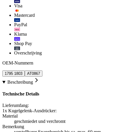
VISA
Visa
Mastercard
PayPal
PayPal
Klarna.
Klarna
shop Pay
Shop Pay
Overschrijving
OEM-Nummern
1795 1803
AT0867
Beschreibung
Technische Details
Lieferumfang:
1x Kugelgelenk-Ausdrücker:
Material
geschmiedet und verchromt
Bemerkung
verstellbarer Spannbereich bis ca. max. 60 mm