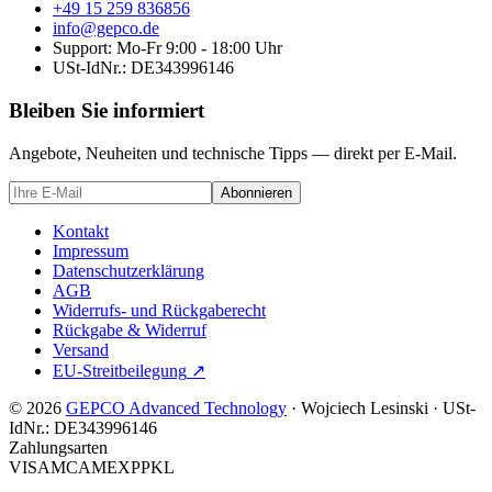
+49 15 259 836856
info@gepco.de
Support: Mo-Fr 9:00 - 18:00 Uhr
USt-IdNr.:
DE343996146
Bleiben Sie informiert
Angebote, Neuheiten und technische Tipps — direkt per E-Mail.
Abonnieren
Kontakt
Impressum
Datenschutzerklärung
AGB
Widerrufs- und Rückgaberecht
Rückgabe & Widerruf
Versand
EU-Streitbeilegung
↗
© 2026
GEPCO Advanced Technology
·
Wojciech Lesinski
·
USt-
IdNr.:
DE343996146
Zahlungsarten
VISA
MC
AMEX
PP
KL