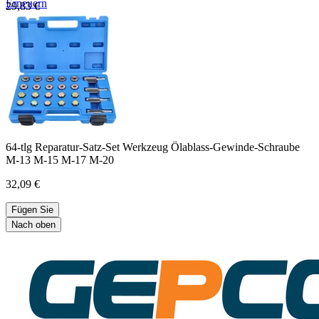
Erneuern
29,83 €
64-tlg Reparatur-Satz-Set Werkzeug Ölablass-Gewinde-Schraube
M-13 M-15 M-17 M-20
32,09 €
Fügen Sie
Nach oben