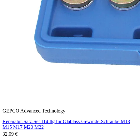
GEPCO Advanced Technology
Reparatur-Satz-Set 114-tlg für Ölablass-Gewinde-Schraube M13
M15 M17 M20 M22
32,09 €