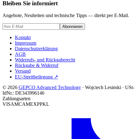
Bleiben Sie informiert
Angebote, Neuheiten und technische Tipps — direkt per E-Mail.
Abonnieren
Kontakt
Impressum
Datenschutzerklärung
AGB
Widerrufs- und Rückgaberecht
Rückgabe & Widerruf
Versand
EU-Streitbeilegung
↗
© 2026
GEPCO Advanced Technology
·
Wojciech Lesinski
·
USt-
IdNr.:
DE343996146
Zahlungsarten
VISA
MC
AMEX
PP
KL