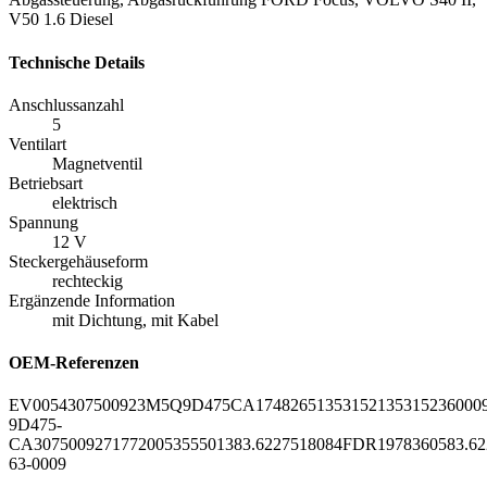
V50 1.6 Diesel
Technische Details
Anschlussanzahl
5
Ventilart
Magnetventil
Betriebsart
elektrisch
Spannung
12 V
Steckergehäuseform
rechteckig
Ergänzende Information
mit Dichtung, mit Kabel
OEM-Referenzen
EV0054
30750092
3M5Q9D475CA
1748265
1353152
1353152
36000
9D475-
CA
30750092
717720053
555013
83.622
7518084
FDR197
83605
83.62
63-0009