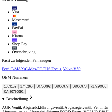
VISA
Visa
Mastercard
PayPal
PayPal
Klarna.
Klarna
shop Pay
Shop Pay
Overschrijving
Passt zu folgenden Fahrzeugen
Ford C-MAX/C-Max/FOCUS/Focus
,
Volvo V50
OEM-Nummern
1353152
1748265
30750092
36000977
36000978
717720053
CA 30750092
Beschreibung
AGR Ventil, Abgasrückführungsventil, Abgasregelventil, Ventil für
Abgassteuerung, Abgasrückführung FORD Focus, VOLVO S40 II,