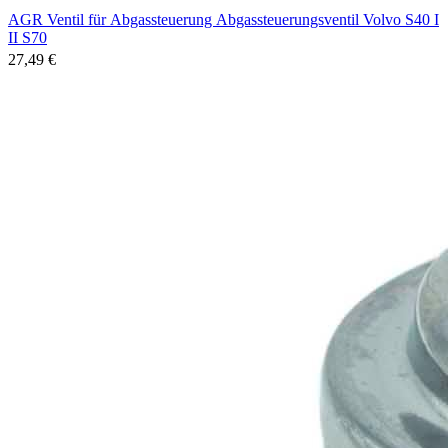
AGR Ventil für Abgassteuerung Abgassteuerungsventil Volvo S40 I
II S70
27,49 €