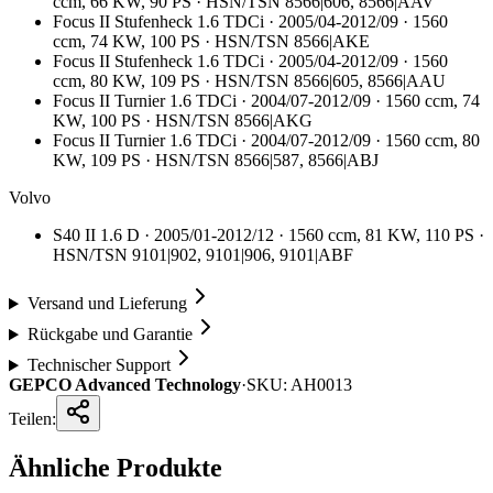
ccm, 66 KW, 90 PS · HSN/TSN 8566|606, 8566|AAV
Focus II Stufenheck 1.6 TDCi · 2005/04-2012/09 · 1560
ccm, 74 KW, 100 PS · HSN/TSN 8566|AKE
Focus II Stufenheck 1.6 TDCi · 2005/04-2012/09 · 1560
ccm, 80 KW, 109 PS · HSN/TSN 8566|605, 8566|AAU
Focus II Turnier 1.6 TDCi · 2004/07-2012/09 · 1560 ccm, 74
KW, 100 PS · HSN/TSN 8566|AKG
Focus II Turnier 1.6 TDCi · 2004/07-2012/09 · 1560 ccm, 80
KW, 109 PS · HSN/TSN 8566|587, 8566|ABJ
Volvo
S40 II 1.6 D · 2005/01-2012/12 · 1560 ccm, 81 KW, 110 PS ·
HSN/TSN 9101|902, 9101|906, 9101|ABF
Versand und Lieferung
Rückgabe und Garantie
Technischer Support
GEPCO Advanced Technology
·
SKU:
AH0013
Teilen:
Ähnliche Produkte