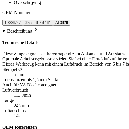
Overschrijving
OEM-Nummern
10008747
3255 31951481
AT0828
Beschreibung
Technische Details
Diese Zange eignet sich hervorragend zum Abkanten und Ausstanzen v
Optimale Arbeitsergebnisse erzielen Sie bei einer Druckluftzufuhr von
Dieses Werkzeug kann mit einem Luftdruck im Bereich von 6 bis 7 ba
Stempel-Ø
5 mm
Lochstanzen bis 1,5 mm Stärke
Auch für VA Bleche geeignet
Luftverbrauch
113 l/min
Länge
245 mm
Luftanschluss
1/4"
OEM-Referenzen