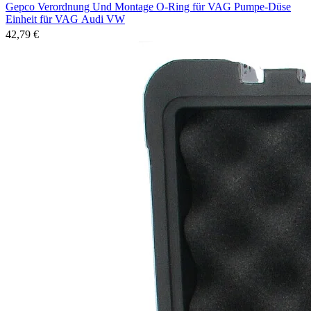
Gepco Verordnung Und Montage O-Ring für VAG Pumpe-Düse
Einheit für VAG Audi VW
42,79 €