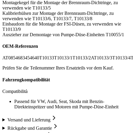
Montagekegel für die Montage der Brennraum-Dichtringe, zu
verwenden wie T10133/5
Kalibrierhülsen zur Montage der Brennraum-Dichtringe, zu
verwenden wie T10133/6, T10133/7, T10133/8
Einbaudorn für die Montage der FSI-Düsen, zu verwenden wie
T10133/9
Auszieher zur Demontage von Pumpe-Düse-Einheiten T10055/1
OEM-Referenzen
AT0854
68345
4640
T10133
T10133/1
T10133/2A
T10133/3
T10133/4
T
Prüfen Sie die Teilenummer Ihres Ersatzteils vor dem Kauf.
Fahrzeugkompatibilität
Compatibilità
Passend für VW, Audi, Seat, Skoda mit Benzin-
Direkteinspritzer und Motoren mit Pumpe-Düse-Einheit
Versand und Lieferung
Rückgabe und Garantie