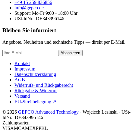
+49 15 259 836856
info@gepco.de
Support: Mo-Fr 9:00 - 18:00 Uhr
USt-IdNr.:
DE343996146
Bleiben Sie informiert
Angebote, Neuheiten und technische Tipps — direkt per E-Mail.
Abonnieren
Kontakt
Impressum
Datenschutzerklärung
AGB
Widerrufs- und Rückgaberecht
Rückgabe & Widerruf
Versand
EU-Streitbeilegung
↗
© 2026
GEPCO Advanced Technology
·
Wojciech Lesinski
·
USt-
IdNr.:
DE343996146
Zahlungsarten
VISA
MC
AMEX
PP
KL