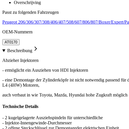
Overschrijving
Passt zu folgenden Fahrzeugen
Peugeot 206/306/307/308/406/407/508/607/806/807/Boxer/Expert/Pa
OEM-Nummern
AT0170
Beschreibung
Abzieher Injektoren
- ermöglicht ein Ausziehen von HDI Injektoren
- eine Demontage der Zylinderköpfe ist nicht notwendig pass
L4 (4HW) Motoren,
auch verbaut in wie Toyota, Mazda, Hyundai hohe Zugkraft möglich
Technische Details
- 2 kugelgelagerte Ausziehspindeln für unterschiedliche
- Injektor-Innengewinde-Durchmesser
- 2 offene Steckschlüssel zur Demontageder elektrischen Einheit