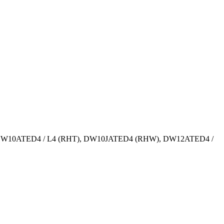
 (RHM), DW10ATED4 / L4 (RHT), DW10JATED4 (RHW), DW12ATED4 /