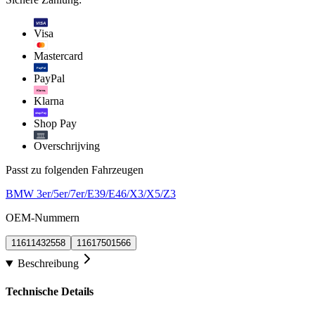
VISA
Visa
Mastercard
PayPal
PayPal
Klarna.
Klarna
shop Pay
Shop Pay
Overschrijving
Passt zu folgenden Fahrzeugen
BMW 3er/5er/7er/E39/E46/X3/X5/Z3
OEM-Nummern
11611432558
11617501566
Beschreibung
Technische Details