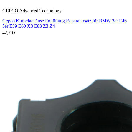
GEPCO Advanced Technology
Gepco Kurbelgehäuse Entlüftung Reparatursatz für BMW 3er E46
5er E39 E60 X3 E83 Z3 Z4
42,79 €