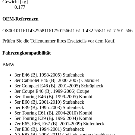
Gewicht [kg]
0,177
OEM-Referenzen
OS0010
11611432558
11617501566
11 61 1 432 558
11 61 7 501 566
Prüfen Sie die Teilenummer Ihres Ersatzteils vor dem Kauf.
Fahrzeugkompatibilität
BMW
3er E46 (Bj. 1998-2005) Stufenheck
3er Cabriolet E46 (Bj. 2000-2007) Cabriolet
3er Compact E46 (Bj. 2001-2005) Schrägheck
3er Coupe E46 (Bj. 1999-2006) Coupe
3er Touring E46 (Bj. 1999-2005) Kombi
5er E60 (Bj. 2001-2010) Stufenheck
5er E39 (Bj. 1995-2003) Stufenheck
5er Touring E61 (Bj. 2004-2010) Kombi
5er Touring E39 (Bj. 1996-2004) Kombi
7er E65, E66, E67 (Bj. 2001-2009) Stufenheck
7er E38 (Bj. 1994-2001) Stufenheck
X3 E83 (Bj. 2003-2011) Geländewagen geschlossen