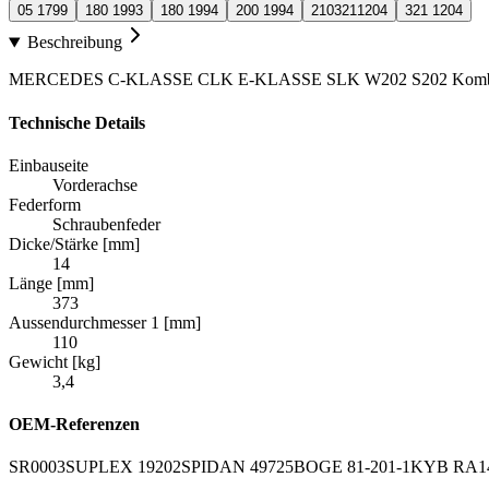
05 1799
180 1993
180 1994
200 1994
2103211204
321 1204
Beschreibung
MERCEDES C-KLASSE CLK E-KLASSE SLK W202 S202 Kombi
Technische Details
Einbauseite
Vorderachse
Federform
Schraubenfeder
Dicke/Stärke [mm]
14
Länge [mm]
373
Aussendurchmesser 1 [mm]
110
Gewicht [kg]
3,4
OEM-Referenzen
SR0003
SUPLEX 19202
SPIDAN 49725
BOGE 81-201-1
KYB RA1