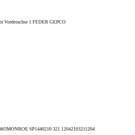
 Vorderachse 1 FEDER GEPCO
465
MONROE SP1440
210 321 1204
2103211204