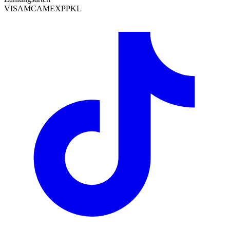
VISA
MC
AMEX
PP
KL