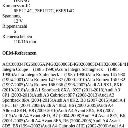
DENSO
Kompressor-ID
6SEU14C, 7SEU17C, 6SES14C
Spannung
12 V
Rippenanzahl
6
Riemenscheiben
110/115 mm
OEM-Referenzen
ACC0083
4F0260805AP
4G0260805B
4G0260805D
4H0260805E
4H
Integra Coupe -- (1985-1990)
Acura Integra Schrägheck -- (1985-
1990)
Acura Integra Stufenheck -- (1985-1990)
Alfa Romeo 145 930
(1994-2001)
Alfa Romeo 147 937 (2000-2010)
Alfa Romeo 156 932
(1997-2005)
Alfa Romeo 166 936 (1998-2007)
Audi A1 8X1, 8XK
(2010-2018)
Audi A1 Sportback 8XA, 8XF (2011-2018)
Audi A3
8P1 (2003-2013)
Audi A3 Cabriolet 8P7 (2008-2013)
Audi A3
Sportback 8PA (2004-2015)
Audi A4 8K2, B8 (2007-2015)
Audi A4
8EC, B7 (2004-2008)
Audi A4 8E2, B6 (2000-2005)
Audi A4
Allroad 8KH, B8 (2009-2016)
Audi A4 Avant 8K5, B8 (2007-
2015)
Audi A4 Avant 8ED, B7 (2004-2008)
Audi A4 Avant 8E5, B6
(2001-2005)
Audi A4 Avant 8E5, B6 (2000-2005)
Audi A4 Avant
8D5, B5 (1994-2002)
Audi A4 Cabriolet 8HE (2002-2009)
Audi A4