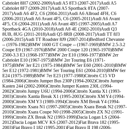
Cabriolet 8H7 (2002-2009)
Audi A5 8T3 (2007-2017)
Audi A5
Cabriolet 8F7 (2009-2017)
Audi A5 Sportback 8TA (2007-
2017)
Audi A6 4F2, C6 (2004-2011)
Audi A6 Allroad 4FH, C6
(2006-2011)
Audi A6 Avant 4F5, C6 (2005-2011)
Audi A6 Avant
4F5, C6 (2004-2011)
Audi A6 Avant 4B5 (1997-2005)
Audi A7
Sportback 4GA (2010-2018)
Audi A8 4E (2002-2010)
Audi Q3
8UB, 8UG (2011-2018)
Audi Q5 8RB (2008-2017)
Audi TT 8J3
(2006-2015)
Audi TT Roadster 8J9 (2007-2014)
Bedford Chevanne
-- (1976-1982)
BMW 1600 GT Coupe -- (1967-1969)
BMW 2.5-3.2
Coupe E9 (1967-1976)
BMW 2000 Coupe 120 (1965-1970)
BMW
2500-3.3 E3 (1968-1977)
BMW 2er E10 (1966-1977)
BMW 2er
Cabriolet E10 (1967-1975)
BMW 2er Touring E6 (1971-
1975)
BMW 3er E21 (1975-1984)
BMW 5er E60 (2001-2010)
BMW
5er E12 (1972-1981)
BMW 5er Touring E61 (2004-2010)
BMW 6er
E24 (1975-1989)
BMW 7er E23 (1977-1988)
Citroën C15 VD
(1984-2006)
Citroën Jumper Bus 230P (1994-2002)
Citroën Jumper
Kasten 244 (2002-2006)
Citroën Jumper Kasten 230L (1994-
2002)
Citroën Jumpy U6U (1994-2006)
Citroën Xantia X1 (1993-
2003)
Citroën Xantia Break X1 (1995-2003)
Citroën XM Y4 (1994-
2000)
Citroën XM Y3 (1989-1994)
Citroën XM Break Y4 (1994-
2000)
Citroën Xsara N1 (1997-2005)
Citroën Xsara Break N2 (1997-
2010)
Citroën Xsara Coupe N0 (1998-2005)
Citroën ZX N2 (1991-
1999)
Citroën ZX Break N2 (1993-1999)
Dacia Logan LS (2004-
2012)
Dacia Logan MCV KS (2007-2012)
Fiat Brava 182 (1995-
2003)
Fiat Bravo I 182 (1995-2001)
Fiat Bravo II 198 (2006-