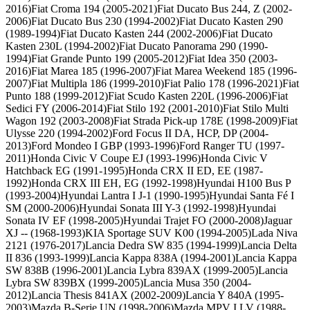
2016)
Fiat Croma 194 (2005-2021)
Fiat Ducato Bus 244, Z (2002-
2006)
Fiat Ducato Bus 230 (1994-2002)
Fiat Ducato Kasten 290
(1989-1994)
Fiat Ducato Kasten 244 (2002-2006)
Fiat Ducato
Kasten 230L (1994-2002)
Fiat Ducato Panorama 290 (1990-
1994)
Fiat Grande Punto 199 (2005-2012)
Fiat Idea 350 (2003-
2016)
Fiat Marea 185 (1996-2007)
Fiat Marea Weekend 185 (1996-
2007)
Fiat Multipla 186 (1999-2010)
Fiat Palio 178 (1996-2021)
Fiat
Punto 188 (1999-2012)
Fiat Scudo Kasten 220L (1996-2006)
Fiat
Sedici FY (2006-2014)
Fiat Stilo 192 (2001-2010)
Fiat Stilo Multi
Wagon 192 (2003-2008)
Fiat Strada Pick-up 178E (1998-2009)
Fiat
Ulysse 220 (1994-2002)
Ford Focus II DA, HCP, DP (2004-
2013)
Ford Mondeo I GBP (1993-1996)
Ford Ranger TU (1997-
2011)
Honda Civic V Coupe EJ (1993-1996)
Honda Civic V
Hatchback EG (1991-1995)
Honda CRX II ED, EE (1987-
1992)
Honda CRX III EH, EG (1992-1998)
Hyundai H100 Bus P
(1993-2004)
Hyundai Lantra I J-1 (1990-1995)
Hyundai Santa Fé I
SM (2000-2006)
Hyundai Sonata III Y-3 (1992-1998)
Hyundai
Sonata IV EF (1998-2005)
Hyundai Trajet FO (2000-2008)
Jaguar
XJ -- (1968-1993)
KIA Sportage SUV K00 (1994-2005)
Lada Niva
2121 (1976-2017)
Lancia Dedra SW 835 (1994-1999)
Lancia Delta
II 836 (1993-1999)
Lancia Kappa 838A (1994-2001)
Lancia Kappa
SW 838B (1996-2001)
Lancia Lybra 839AX (1999-2005)
Lancia
Lybra SW 839BX (1999-2005)
Lancia Musa 350 (2004-
2012)
Lancia Thesis 841AX (2002-2009)
Lancia Y 840A (1995-
2003)
Mazda B-Serie UN (1998-2006)
Mazda MPV I LV (1988-