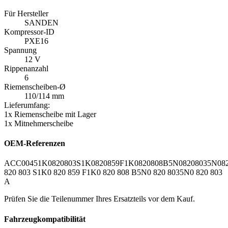
Für Hersteller
SANDEN
Kompressor-ID
PXE16
Spannung
12 V
Rippenanzahl
6
Riemenscheiben-Ø
110/114 mm
Lieferumfang:
1x Riemenscheibe mit Lager
1x Mitnehmerscheibe
OEM-Referenzen
ACC0045
1K0820803S
1K0820859F
1K0820808B
5N0820803
5N08
820 803 S
1K0 820 859 F
1K0 820 808 B
5N0 820 803
5N0 820 803
A
Prüfen Sie die Teilenummer Ihres Ersatzteils vor dem Kauf.
Fahrzeugkompatibilität