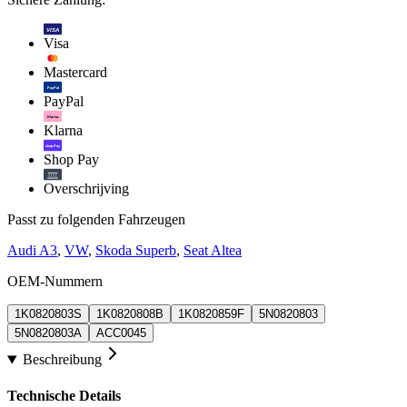
VISA
Visa
Mastercard
PayPal
PayPal
Klarna.
Klarna
shop Pay
Shop Pay
Overschrijving
Passt zu folgenden Fahrzeugen
Audi A3
,
VW
,
Skoda Superb
,
Seat Altea
OEM-Nummern
1K0820803S
1K0820808B
1K0820859F
5N0820803
5N0820803A
ACC0045
Beschreibung
Technische Details