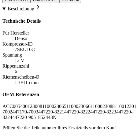
Beschreibung
Technische Details
Für Hersteller
Denso
Kompressor-ID
7SEU16C
Spannung
12 V
Rippenanzahl
6
Riemenscheiben-Ø
110/115 mm
OEM-Referenzen
ACC0054
0012300811
0002306511
0002306611
0002308811
0012301
7002
447170-7003
447220-8221
447220-8222
447220-8223
447220-
8224
447220-9051
852443N
Prüfen Sie die Teilenummer Ihres Ersatzteils vor dem Kauf.