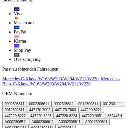
VISA
Visa
Mastercard
PayPal
PayPal
Klarna.
Klarna
shop Pay
Shop Pay
Overschrijving
Passt zu folgenden Fahrzeugen
Mercedes C-Klasse/W163/W203/W204/W211/W220
,
Mercedes-
Benz C-Klasse/W163/W203/W204/W211/W220
OEM-Nummern
0002306511
0002306611
0002308811
0012300811
0012301111
0012302811
447170-7002
447170-7003
447220-8221
447220-8222
447220-8223
447220-8224
447220-9051
852443N
A0002306511
A0002306611
A0002308811
A0012300811
A0012301111
A0012302811
ACC0054