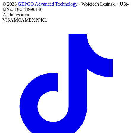
© 2026
GEPCO Advanced Technology
·
Wojciech Lesinski
·
USt-
IdNr.:
DE343996146
Zahlungsarten
VISA
MC
AMEX
PP
KL