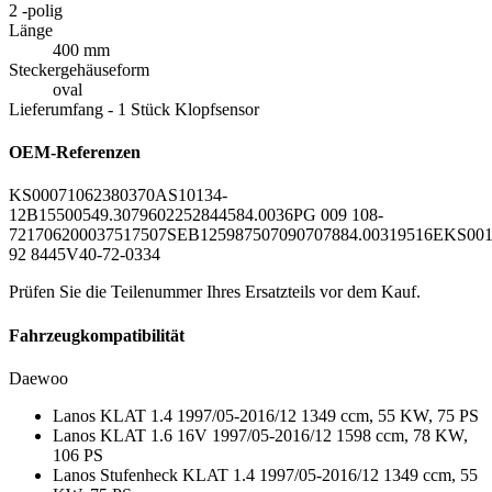
2 -polig
Länge
400 mm
Steckergehäuseform
oval
Lieferumfang - 1 Stück Klopfsensor
OEM-Referenzen
KS0007
1062380370
AS10134-
12B1
550054
9.3079
60225
28445
84.003
6PG 009 108-
721
70620003
7517507
SEB1259
87507
0907078
84.003
19516
EKS00
92 8445
V40-72-0334
Prüfen Sie die Teilenummer Ihres Ersatzteils vor dem Kauf.
Fahrzeugkompatibilität
Daewoo
Lanos KLAT 1.4 1997/05-2016/12 1349 ccm, 55 KW, 75 PS
Lanos KLAT 1.6 16V 1997/05-2016/12 1598 ccm, 78 KW,
106 PS
Lanos Stufenheck KLAT 1.4 1997/05-2016/12 1349 ccm, 55