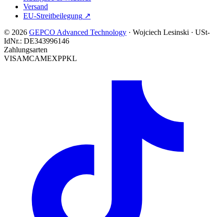
Versand
EU-Streitbeilegung
↗
© 2026
GEPCO Advanced Technology
·
Wojciech Lesinski
·
USt-
IdNr.:
DE343996146
Zahlungsarten
VISA
MC
AMEX
PP
KL