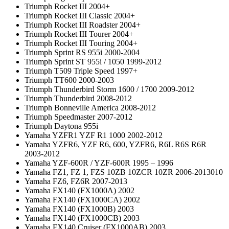
Triumph Rocket III 2004+
Triumph Rocket III Classic 2004+
Triumph Rocket III Roadster 2004+
Triumph Rocket III Tourer 2004+
Triumph Rocket III Touring 2004+
Triumph Sprint RS 955i 2000-2004
Triumph Sprint ST 955i / 1050 1999-2012
Triumph T509 Triple Speed 1997+
Triumph TT600 2000-2003
Triumph Thunderbird Storm 1600 / 1700 2009-2012
Triumph Thunderbird 2008-2012
Triumph Bonneville America 2008-2012
Triumph Speedmaster 2007-2012
Triumph Daytona 955i
Yamaha YZFR1 YZF R1 1000 2002-2012
Yamaha YZFR6, YZF R6, 600, YZFR6, R6L R6S R6R
2003-2012
Yamaha YZF-600R / YZF-600R 1995 – 1996
Yamaha FZ1, FZ 1, FZS 10ZB 10ZCR 10ZR 2006-2013010
Yamaha FZ6, FZ6R 2007-2013
Yamaha FX140 (FX1000A) 2002
Yamaha FX140 (FX1000CA) 2002
Yamaha FX140 (FX1000B) 2003
Yamaha FX140 (FX1000CB) 2003
Yamaha FX140 Cruiser (FX1000AB) 2003