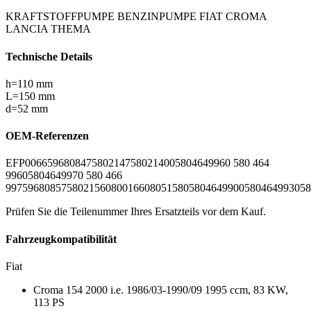
KRAFTSTOFFPUMPE BENZINPUMPE FIAT CROMA
LANCIA THEMA
Technische Details
h=110 mm
L=150 mm
d=52 mm
OEM-Referenzen
EFP0066
5968084
7580214
75802140
0580464996
0 580 464
996
0580464997
0 580 466
997
5968085
7580215
6080016
60805158
0580464990
0580464993
058
Prüfen Sie die Teilenummer Ihres Ersatzteils vor dem Kauf.
Fahrzeugkompatibilität
Fiat
Croma 154 2000 i.e. 1986/03-1990/09 1995 ccm, 83 KW,
113 PS