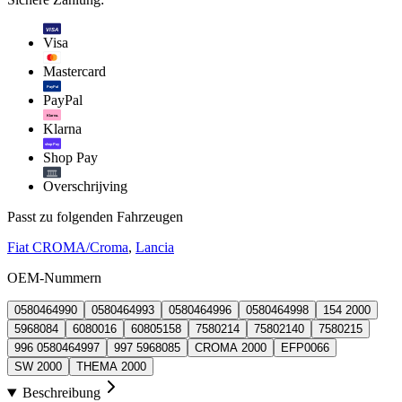
VISA
Visa
Mastercard
PayPal
PayPal
Klarna.
Klarna
shop Pay
Shop Pay
Overschrijving
Passt zu folgenden Fahrzeugen
Fiat CROMA/Croma
,
Lancia
OEM-Nummern
0580464990
0580464993
0580464996
0580464998
154 2000
5968084
6080016
60805158
7580214
75802140
7580215
996 0580464997
997 5968085
CROMA 2000
EFP0066
SW 2000
THEMA 2000
Beschreibung