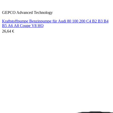
GEPCO Advanced Technology
Kraftstoffpumpe Benzinpumpe für Audi 80 100 200 C4 B2 B3 B4
B5 A6 A8 Coupe V8 HQ
26,64 €