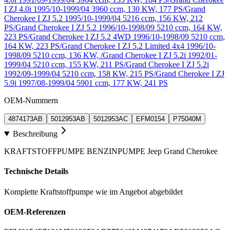
I ZJ 4.0i 1995/10-1999/04 3960 ccm, 130 KW, 177 PS/Grand
Cherokee I ZJ 5.2 1995/10-1999/04 5216 ccm, 156 KW, 212
PS/Grand Cherokee I ZJ 5.2 1996/10-1998/09 5210 ccm, 164 KW,
223 PS/Grand Cherokee I ZJ 5.2 4WD 1996/10-1998/09 5210 ccm,
164 KW, 223 PS/Grand Cherokee I ZJ 5.2 Limited 4x4 1996/10-
1998/09 5210 ccm, 136 KW, /Grand Cherokee I ZJ 5.2i 1992/01-
1999/04 5210 ccm, 155 KW, 211 PS/Grand Cherokee I ZJ 5.2i
1992/09-1999/04 5210 ccm, 158 KW, 215 PS/Grand Cherokee I ZJ
5.9i 1997/08-1999/04 5901 ccm, 177 KW, 241 PS
OEM-Nummern
4874173AB
5012953AB
5012953AC
EFM0154
P75040M
Beschreibung
KRAFTSTOFFPUMPE BENZINPUMPE Jeep Grand Cherokee
Technische Details
Komplette Kraftstoffpumpe wie im Angebot abgebildet
OEM-Referenzen