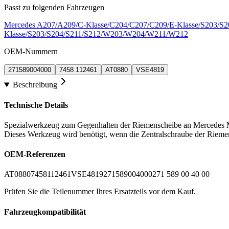
Passt zu folgenden Fahrzeugen
Mercedes A207/A209/C-Klasse/C204/C207/C209/E-Klasse/S203/
Klasse/S203/S204/S211/S212/W203/W204/W211/W212
OEM-Nummern
271589004000
7458 112461
AT0880
VSE4819
Beschreibung
Technische Details
Spezialwerkzeug zum Gegenhalten der Riemenscheibe an Mercedes 
Dieses Werkzeug wird benötigt, wenn die Zentralschraube der Riemen
OEM-Referenzen
AT0880
7458
112461
VSE4819
271589004000
271 589 00 40 00
Prüfen Sie die Teilenummer Ihres Ersatzteils vor dem Kauf.
Fahrzeugkompatibilität