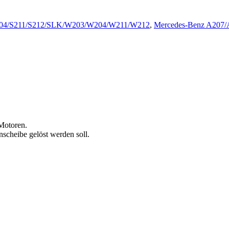
S204/S211/S212/SLK/W203/W204/W211/W212
,
Mercedes-Benz A207/
Motoren.
scheibe gelöst werden soll.