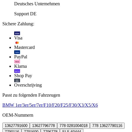
Deutsches Unternehmen
Support DE
Sichere Zahlung:
VISA
Visa
Mastercard
PayPal
PayPal
Klarna.
Klarna
shop Pay
Shop Pay
Overschrijving
Passt zu folgenden Fahrzeugen
BMW 1er/3er/5er/7er/F10/F20/F25/F30/X3/X5/X6
OEM-Nummern
13627791600
13627796778
778 0281004018
778 13627790116
7790116
7791600
7796778
SLS-60444