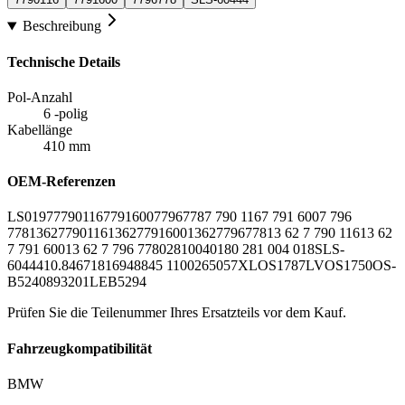
Beschreibung
Technische Details
Pol-Anzahl
6 -polig
Kabellänge
410 mm
OEM-Referenzen
LS0197
7790116
7791600
7796778
7 790 116
7 791 600
7 796
778
13627790116
13627791600
13627796778
13 62 7 790 116
13 62
7 791 600
13 62 7 796 778
0281004018
0 281 004 018
SLS-
60444
10.8467
181694
8845 11002
65057
XLOS1787
LVOS1750
OS-
B524
0893201
LEB5294
Prüfen Sie die Teilenummer Ihres Ersatzteils vor dem Kauf.
Fahrzeugkompatibilität
BMW