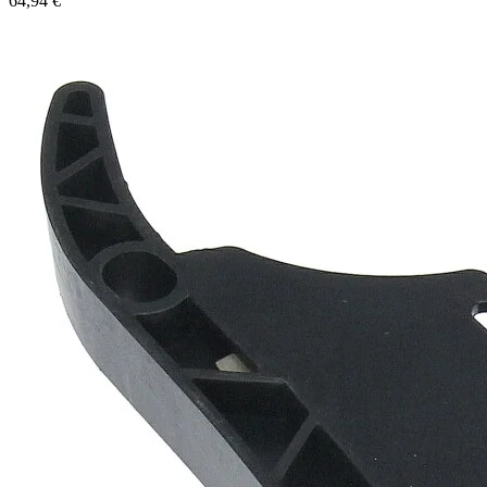
64,94 €