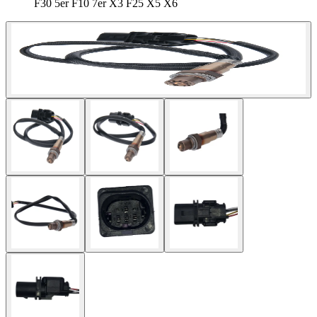
F30 5er F10 7er X3 F25 X5 X6