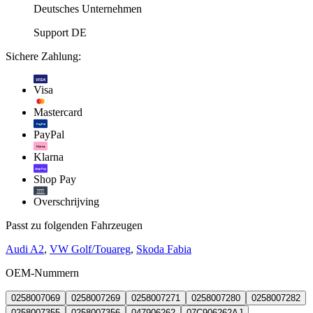
Deutsches Unternehmen
Support DE
Sichere Zahlung:
VISA
Visa
Mastercard
PayPal
PayPal
Klarna.
Klarna
shop Pay
Shop Pay
Overschrijving
Passt zu folgenden Fahrzeugen
Audi A2
,
VW Golf/Touareg
,
Skoda Fabia
OEM-Nummern
0258007069
0258007269
0258007271
0258007280
0258007282
0258007355
0258007356
047906262
07C906262AJ