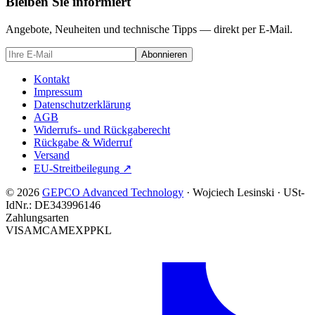
Bleiben Sie informiert
Angebote, Neuheiten und technische Tipps — direkt per E-Mail.
Abonnieren
Kontakt
Impressum
Datenschutzerklärung
AGB
Widerrufs- und Rückgaberecht
Rückgabe & Widerruf
Versand
EU-Streitbeilegung
↗
© 2026
GEPCO Advanced Technology
·
Wojciech Lesinski
·
USt-
IdNr.:
DE343996146
Zahlungsarten
VISA
MC
AMEX
PP
KL