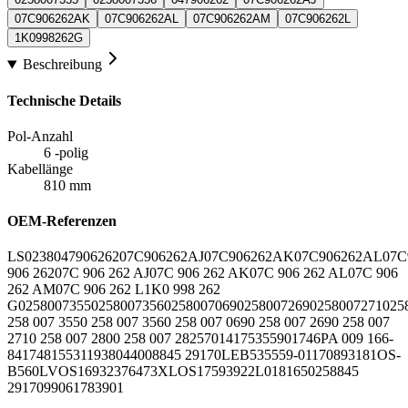
07C906262AK
07C906262AL
07C906262AM
07C906262L
1K0998262G
Beschreibung
Technische Details
Pol-Anzahl
6 -polig
Kabellänge
810 mm
OEM-Referenzen
LS0238
047906262
07C906262AJ
07C906262AK
07C906262AL
07C
906 262
07C 906 262 AJ
07C 906 262 AK
07C 906 262 AL
07C 906
262 AM
07C 906 262 L
1K0 998 262
G
0258007355
0258007356
0258007069
0258007269
0258007271
025
258 007 355
0 258 007 356
0 258 007 069
0 258 007 269
0 258 007
271
0 258 007 280
0 258 007 282
570141
75355
90174
6PA 009 166-
841
7481553
1193804400
8845 29170
LEB5355
59-0117
0893181
OS-
B560
LVOS1693
2376473
XLOS1759
3922L0181
65025
8845
29170
99061783901