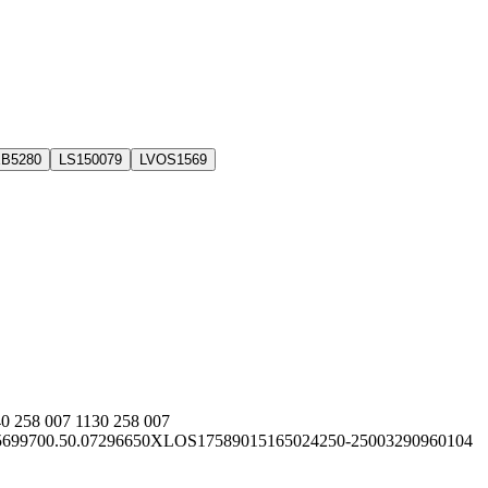
EB5280
LS150079
LVOS1569
4
0 258 007 113
0 258 007
69
9700.50.072
96650
XLOS1758
90151
65024
250-25003
290960104