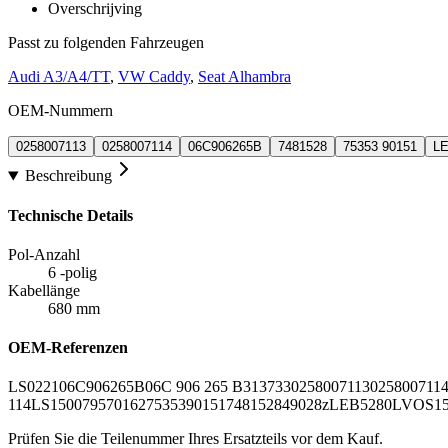
Overschrijving
Passt zu folgenden Fahrzeugen
Audi A3/A4/TT
,
VW Caddy
,
Seat Alhambra
OEM-Nummern
0258007113
0258007114
06C906265B
7481528
75353 90151
L
Beschreibung
Technische Details
Pol-Anzahl
6 -polig
Kabellänge
680 mm
OEM-Referenzen
LS0221
06C906265B
06C 906 265 B
313733
0258007113
025800711
114
LS150079
570162
75353
90151
7481528
49028z
LEB5280
LVOS15
Prüfen Sie die Teilenummer Ihres Ersatzteils vor dem Kauf.