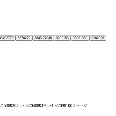
86702770
8670279
8845 27038
9202153
92021530
9202928
21530
9202928
9470408
9470981
94709810
0 258 007