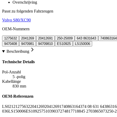
Overschrijving
Passt zu folgenden Fahrzeugen
Volvo S80/XC90
OEM-Nummern
1275632
2041269
20412691
250-25009
643 8631643
740863164
9470408
9470981
94709810
ES10925
LS150006
Beschreibung
Technische Details
Pol-Anzahl
5 -polig
Kabellänge
830 mm
OEM-Referenzen
LS0212
1275632
2041269
20412691
7408631643
74 08 631 643
86316
036
LS150006
ES10925
75103
90372
7481771
8845 27038
65073
250-