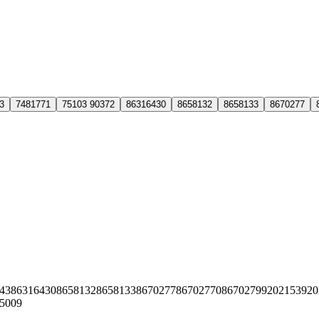
3
7481771
75103 90372
86316430
8658132
8658133
8670277
43
86316430
8658132
8658133
8670277
86702770
8670279
9202153
920
25009