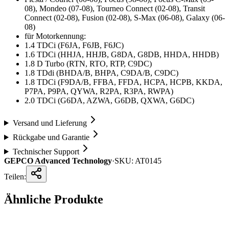
08), Mondeo (07-08), Tourneo Connect (02-08), Transit
Connect (02-08), Fusion (02-08), S-Max (06-08), Galaxy (06-
08)
für Motorkennung:
1.4 TDCi (F6JA, F6JB, F6JC)
1.6 TDCi (HHJA, HHJB, G8DA, G8DB, HHDA, HHDB)
1.8 D Turbo (RTN, RTO, RTP, C9DC)
1.8 TDdi (BHDA/B, BHPA, C9DA/B, C9DC)
1.8 TDCi (F9DA/B, FFBA, FFDA, HCPA, HCPB, KKDA,
P7PA, P9PA, QYWA, R2PA, R3PA, RWPA)
2.0 TDCi (G6DA, AZWA, G6DB, QXWA, G6DC)
Versand und Lieferung
Rückgabe und Garantie
Technischer Support
GEPCO Advanced Technology
·
SKU:
AT0145
Teilen:
Ähnliche Produkte