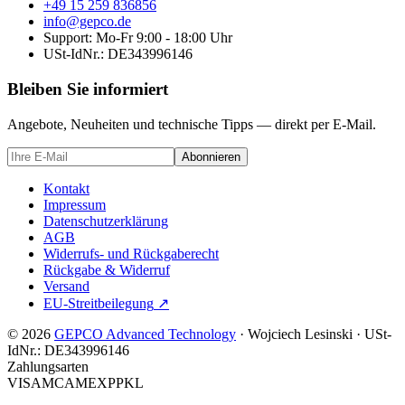
+49 15 259 836856
info@gepco.de
Support: Mo-Fr 9:00 - 18:00 Uhr
USt-IdNr.:
DE343996146
Bleiben Sie informiert
Angebote, Neuheiten und technische Tipps — direkt per E-Mail.
Abonnieren
Kontakt
Impressum
Datenschutzerklärung
AGB
Widerrufs- und Rückgaberecht
Rückgabe & Widerruf
Versand
EU-Streitbeilegung
↗
© 2026
GEPCO Advanced Technology
·
Wojciech Lesinski
·
USt-
IdNr.:
DE343996146
Zahlungsarten
VISA
MC
AMEX
PP
KL