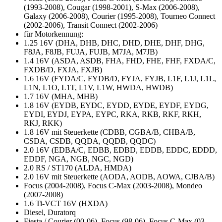
(1993-2008), Cougar (1998-2001), S-Max (2006-2008),
Galaxy (2006-2008), Courier (1995-2008), Tourneo Connect
(2002-2006), Transit Connect (2002-2006)
für Motorkennung:
1.25 16V (DHA, DHB, DHC, DHD, DHE, DHF, DHG,
F8JA, F8JB, FUJA, FUJB, M7JA, M7JB)
1.4 16V (ASDA, ASDB, FHA, FHD, FHE, FHF, FXDA/C,
FXDB/D, FXJA, FXJB)
1.6 16V (FYDA/C, FYDB/D, FYJA, FYJB, L1F, L1J, L1L,
L1N, L1O, L1T, L1V, L1W, HWDA, HWDB)
1.7 16V (MHA, MHB)
1.8 16V (EYDB, EYDC, EYDD, EYDE, EYDF, EYDG,
EYDI, EYDJ, EYPA, EYPC, RKA, RKB, RKF, RKH,
RKJ, RKK)
1.8 16V mit Steuerkette (CDBB, CGBA/B, CHBA/B,
CSDA, CSDB, QQDA, QQDB, QQDC)
2.0 16V (EDBA/C, EDBB, EDBD, EDDB, EDDC, EDDD,
EDDF, NGA, NGB, NGC, NGD)
2.0 RS / ST170 (ALDA, HMDA)
2.0 16V mit Steuerkette (AODA, AODB, AOWA, CJBA/B)
Focus (2004-2008), Focus C-Max (2003-2008), Mondeo
(2007-2008)
1.6 Ti-VCT 16V (HXDA)
Diesel, Duratorq
Fiesta / Courier (00-06), Focus (98-06), Focus C-Max (03-