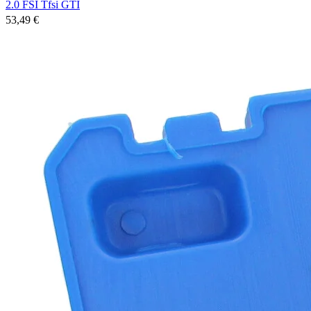
2.0 FSI Tfsi GTI
53,49 €