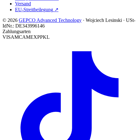
Versand
EU-Streitbeilegung
↗
© 2026
GEPCO Advanced Technology
·
Wojciech Lesinski
·
USt-
IdNr.:
DE343996146
Zahlungsarten
VISA
MC
AMEX
PP
KL