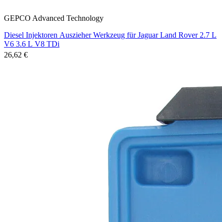
GEPCO Advanced Technology
Diesel Injektoren Auszieher Werkzeug für Jaguar Land Rover 2.7 L
V6 3.6 L V8 TDi
26,62 €