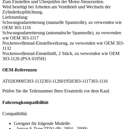
Zum Einstellen und Überprüfen der Motor-Steuerzeiten.
Wird benötigt bei Arbeiten am Ventiltrieb und Wechseln der
Zylinderkopfdichtung.
Lieferumfang:
Schwungradarretierung (manuelle Spannrolle), zu verwenden wie
OEM 303-1116
Schwungradarretierung (automatische Spannrolle), zu verwenden
wie OEM 303-1117
Nockenwellenrad-Einstellwerkzeug, zu verwenden wie OEM 303-
1132
Nockenwellenrad-Einstellstift, 2 Stück, zu verwenden wie OEM
303-1126 (PSA 0195H)
OEM-Referenzen
AT0283
9005
303-1132
303-1126
0195H
303-1117
303-1116
Prüfen Sie die Teilenummer Ihres Ersatzteils vor dem Kauf.
Fahrzeugkompatibilität
Compatibilità
Geeignet für folgende Modelle:
- Jaguar S-Type TDVi (Bj. 2004 - 2009)