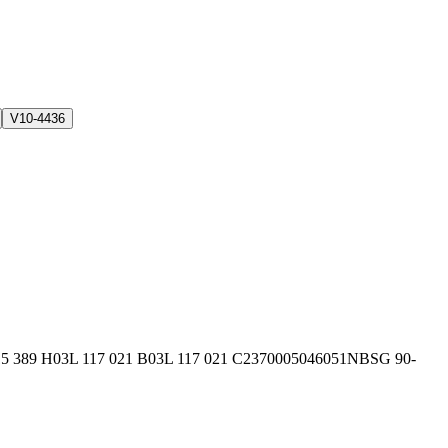
V10-4436
15 389 H
03L 117 021 B
03L 117 021 C
2370005
046051N
BSG 90-