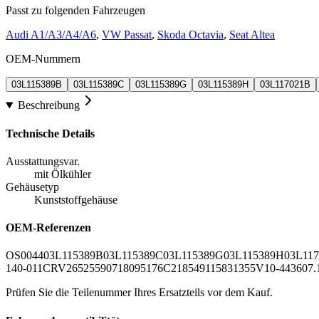
Passt zu folgenden Fahrzeugen
Audi A1/A3/A4/A6
,
VW Passat
,
Skoda Octavia
,
Seat Altea
OEM-Nummern
03L115389B
03L115389C
03L115389G
03L115389H
03L117021B
Beschreibung
Technische Details
Ausstattungsvar.
mit Ölkühler
Gehäusetyp
Kunststoffgehäuse
OEM-Referenzen
OS0044
03L115389B
03L115389C
03L115389G
03L115389H
03L11
140-011
CRV2652
559071
8095176C
21854
91158
31355
V10-4436
07.
Prüfen Sie die Teilenummer Ihres Ersatzteils vor dem Kauf.