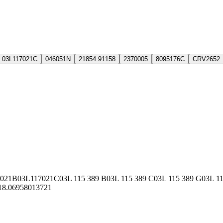
03L117021C
046051N
21854 91158
2370005
8095176C
CRV2652
7021B
03L117021C
03L 115 389 B
03L 115 389 C
03L 115 389 G
03L 1
18.069
58013721