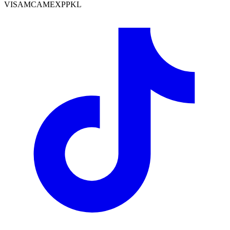
VISA
MC
AMEX
PP
KL