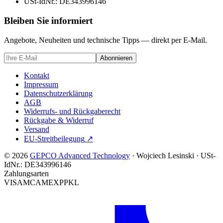
USt-IdNr.:
DE343996146
Bleiben Sie informiert
Angebote, Neuheiten und technische Tipps — direkt per E-Mail.
Abonnieren
Kontakt
Impressum
Datenschutzerklärung
AGB
Widerrufs- und Rückgaberecht
Rückgabe & Widerruf
Versand
EU-Streitbeilegung
↗
© 2026
GEPCO Advanced Technology
·
Wojciech Lesinski
·
USt-
IdNr.:
DE343996146
Zahlungsarten
VISA
MC
AMEX
PP
KL