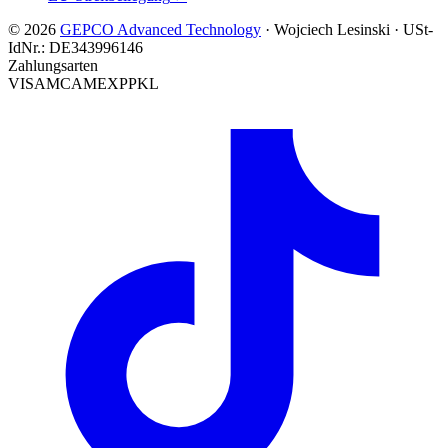
© 2026
GEPCO Advanced Technology
·
Wojciech Lesinski
·
USt-
IdNr.:
DE343996146
Zahlungsarten
VISA
MC
AMEX
PP
KL