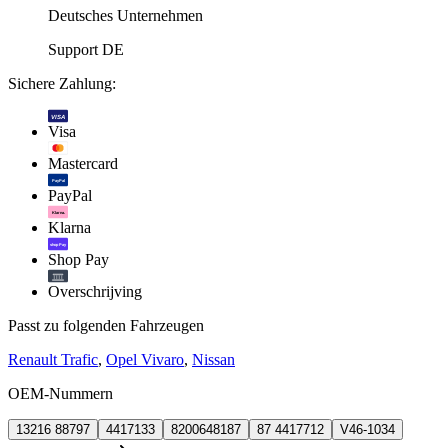
Deutsches Unternehmen
Support DE
Sichere Zahlung:
VISA
Visa
Mastercard
PayPal
PayPal
Klarna.
Klarna
shop Pay
Shop Pay
Overschrijving
Passt zu folgenden Fahrzeugen
Renault Trafic
,
Opel Vivaro
,
Nissan
OEM-Nummern
13216 88797
4417133
8200648187
87 4417712
V46-1034